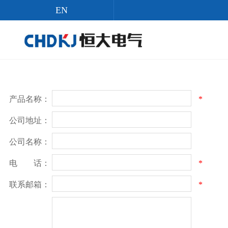
EN
关于恒大
产品中心
恒大资讯
服务支持
客户反馈
联系我们
恒大简介
避雷器系列
新闻中心
客户服务
客户反馈
联系我们
总裁致辞
过电压保护器系列
避雷知识
技术支持
在线订单
网站导航
发展历程
其他避雷器及电阻片
行业动态
PDF下载
在线QQ
产品名称：
*
恒大文化
放电计数器、监测器
视频中心
公司地址：
公益活动
悬式复合绝缘子系列
公司名称：
荣誉证书
针式复合绝缘子系列
电 话：
*
联系邮箱：
*
资质证书
最新产品
生产设备
产品推荐